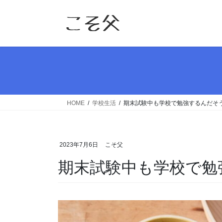
コ
ナ
ン
ビ
テ
ゲ
ン
ー
ツ
シ
へ
ョ
ス
ン
キ
に
ッ
移
HOME
学校生活
期末試験中も学校で勉強するんだそ
プ
動
2023年7月6日
こそ父
期末試験中も学校で勉