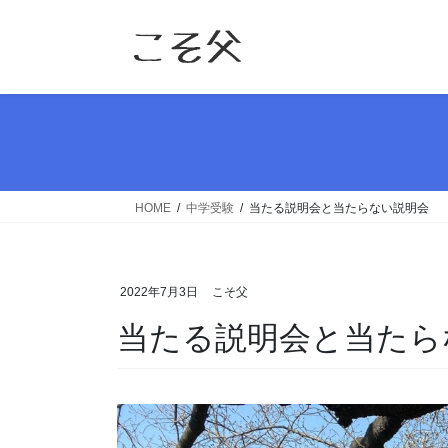
コ
ナ
ン
ビ
テ
ゲ
ン
ー
ツ
シ
へ
ョ
ス
ン
キ
に
ッ
移
HOME
中学受験
当たる説明会と当たらない説明会
プ
動
2022年7月3日
こそ父
当たる説明会と当たら